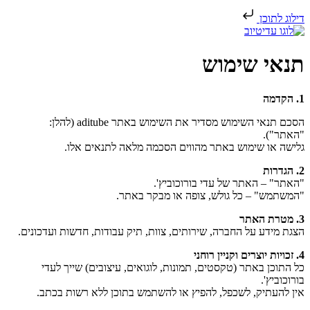
דילוג לתוכן
תנאי שימוש
1. הקדמה
הסכם תנאי השימוש מסדיר את השימוש באתר aditube (להלן:
"האתר").
גלישה או שימוש באתר מהווים הסכמה מלאה לתנאים אלו.
2. הגדרות
"האתר" – האתר של עדי בורוכוביץ'.
"המשתמש" – כל גולש, צופה או מבקר באתר.
3. מטרת האתר
הצגת מידע על החברה, שירותים, צוות, תיק עבודות, חדשות ועדכונים.
4. זכויות יוצרים וקניין רוחני
כל התוכן באתר (טקסטים, תמונות, לוגואים, עיצובים) שייך לעדי
בורוכוביץ'.
אין להעתיק, לשכפל, להפיץ או להשתמש בתוכן ללא רשות בכתב.