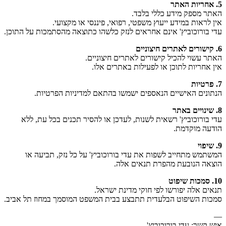
5. אחריות האתר
האתר מספק מידע כללי בלבד.
אין לראות במידע ייעוץ משפטי, רפואי, פיננסי או מקצועי.
עדי בורוכוביץ' אינם אחראים לנזק כלשהו כתוצאה מהסתמכות על התוכן.
6. קישורים לאתרים חיצוניים
האתר עשוי להכיל קישורים לאתרים חיצוניים.
אין אחריות לתוכן או לפעילות באתרים אלו.
7. פרטיות
הנתונים האישיים הנאספים ישמשו בהתאם למדיניות הפרטיות.
8. שינויים באתר
עדי בורוכוביץ' רשאית לשנות, לעדכן או להסיר תכנים בכל עת, ללא
הודעה מוקדמת.
9. שיפוי
המשתמש מתחייב לשפות את עדי בורוכוביץ' על כל נזק, תביעה או
הוצאה הנובעת מהפרת תנאים אלה.
10. סמכות שיפוט
תנאים אלה יפורשו לפי חוקי מדינת ישראל.
סמכות השיפוט הבלעדית תתבצע בבית המשפט המוסמך במחוז תל אביב.
—
איש קשר: עדי בורוכוביץ'