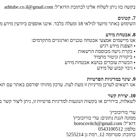
בקשה כזו ניתן לשלוח אלינו לכתובת הדוא"ל:
aditube.co.il@gmail.com
7. קטינים
השימוש באתר מיועד לגילאי 18 ומעלה בלבד. איננו אוספים ביודעין מידע מילדים או קטינים. אם נודע לנו כי נאסף מידע מקטין ללא הסכמת הורה או אפוטרופוס, נפעל למחיקתו לאלתר.
8. אבטחת מידע
אנו מיישמים אמצעי אבטחה טכניים וארגוניים מתקדמים:
• הצפנת מידע רגיש
• בקרת גישה מבוססת הרשאות
• ביקורת וניטור מתמיד
• הכשרת עובדים בנושא אבטחת מידע
• גיבוי קבוע של מידע
9. שינוי במדיניות הפרטיות
אנו רשאים לעדכן מדיניות זו מעת לעת. עדכון מהותי יפורסם באתר עם 
10. יצירת קשר
לשאלות, בירורים או בקשות הנוגעות למדיניות פרטיות זו, ניתן ליצור קשר 
עדי בורוכוביץ'
ממונה הגנת נתונים: עדי בורוכוביץ'
דוא"ל: borocovitch@gmail.com
טלפון: 0543100512
כתובת: סטרומה 12, רמת גן 5255214