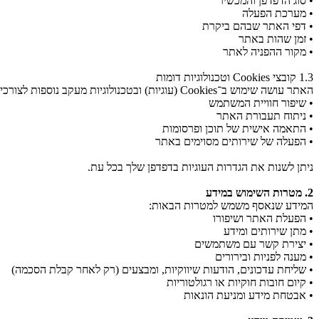
• סוג הדפדפן והמכשיר
• מערכת הפעלה
• דפי האתר שבהם ביקרת
• זמן שהות באתר
• מקור ההפניה לאתר
1.3 קובצי Cookies וטכנולוגיות דומות
האתר עושה שימוש ב־Cookies (עוגיות) ובטכנולוגיות מעקב נוספות לצורכי:
• שיפור חוויית המשתמש
• ניתוח תעבורת האתר
• התאמה אישית של תוכן ופרסומות
• הפעלה של שירותים מסוימים באתר
ניתן לשנות את הגדרות העוגיות בדפדפן שלך בכל עת.
2. מטרות השימוש במידע
המידע שנאסף משמש למטרות הבאות:
• הפעלת האתר ושיפורו
• מתן שירותים ומידע
• יצירת קשר עם משתמשים
• מענה לפניות ובירורים
• שליחת עדכונים, הודעות שיווקיות, ומבצעים (רק לאחר קבלת הסכמה)
• קיום חובות חוקיות או רגולטוריות
• אבטחת מידע ומניעת הונאות