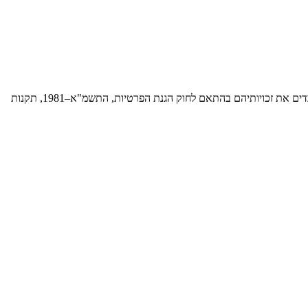
אתר זה (aditube.co.il) ("האתר") מופעל על ידי עדי בורוכוביץ' ("החברה", "אנחנו", "שלנו"). אנו מחויבים לשמירה על פרטיות המשתמשים שלנו, ומכבדים את זכויותיהם בהתאם לחוק הגנת הפרטיות, התשמ"א–1981, תקנות