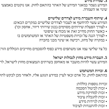
3. שמירת מידע
המידע נשמר במאגר המידע של האתר בהתאם לחוק. אנו נוקטים באמצעי אבט
שינוי או השמדה.
4. שיתוף והעברת מידע לצדדים שלישיים
המידע עשוי להיחשף או לעבור לצדדים שלישיים במקרים הבאים:
• לצורך הפעלת שירותים מסוימים (כגון שירותי דיוור, אחסון וכו')
• כאשר החוק מחייב זאת או מכוח צו שיפוטי
• לצורך הגנה על זכויות משפטיות של האתר או המשתמשים בו
• במקרה של מיזוג, רכישה או שינוי מבני בחברה
כל צד שלישי עמו אנו משתפים מידע כפוף להסכמים מחייבים הכוללים הור
5. העברת מידע מחוץ לגבולות ישראל
המידע עשוי להיות מועבר או מאוחסן בשרתים הנמצאים מחוץ לישראל, לר
6. זכויות המשתמש
בהתאם לחוק, כל אדם זכאי לעיין במידע הנוגע אליו, ולאחר מכן לבקש לתקנו 
זכויות נוספות כוללות:
• זכות לביטול הסכמה
• זכות למחיקת מידע
• זכות להגבלת עיבוד
• זכות לניידות מידע
• זכות להתנגדות לעיבוד